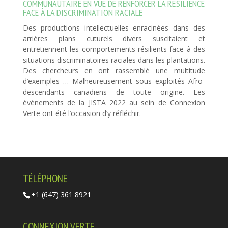
COMMUNAUTAIRE EN VUE DE RENFORCER LA RÉSILIENCE
FACE À LA DISCRIMINATION RACIALE
Des productions intellectuelles enracinées dans des
arrières plans cuturels divers suscitaient et
entretiennent les comportements résilients face à des
situations discriminatoires raciales dans les plantations.
Des chercheurs en ont rassemblé une multitude
d’exemples … Malheureusement sous exploités Afro-
descendants canadiens de toute origine. Les
événements de la JISTA 2022 au sein de Connexion
Verte ont été l’occasion d’y réfléchir.
COURRIEL
contact@connexionverte.org
TÉLÉPHONE
+1 (647) 361 8921
CONNEXION VERTE